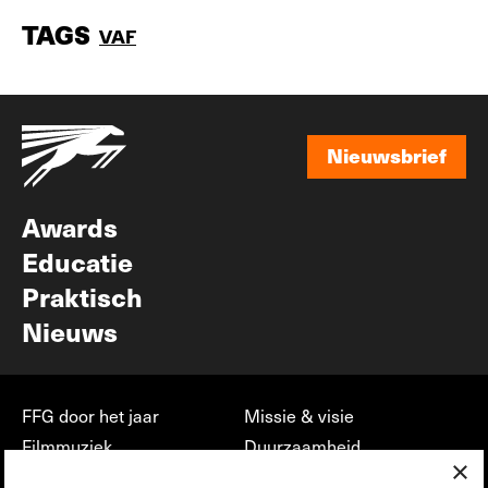
TAGS
VAF
Nieuwsbrief
Nieuwsbrief
Awards
Educatie
Praktisch
Nieuws
FFG door het jaar
Missie & visie
Filmmuziek
Duurzaamheid
×
Partners
Jobs, stages &