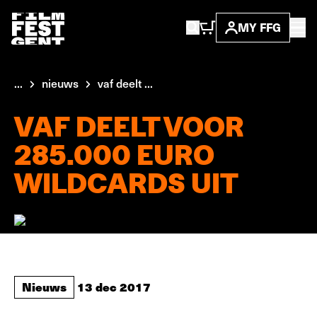
MY FFG
...
nieuws
vaf deelt ...
VAF DEELT VOOR
285.000 EURO
WILDCARDS UIT
Nieuws
13 dec 2017