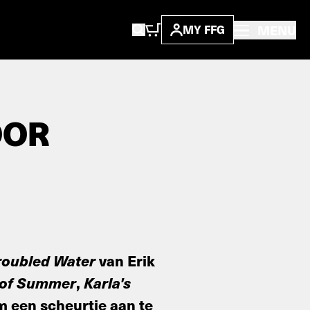
MENU
MY FFG
OOR
roubled Water
van Erik
 of Summer
,
Karla's
om een scheurtje aan te