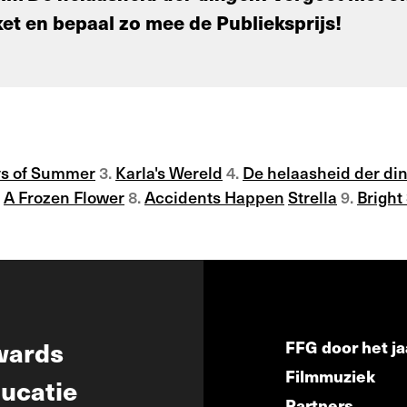
cket en bepaal zo mee de Publieksprijs!
ys of Summer
3.
Karla's Wereld
4.
De helaasheid der di
A Frozen Flower
8.
Accidents Happen
Strella
9.
Bright
wards
FFG door het ja
Filmmuziek
ucatie
Partners