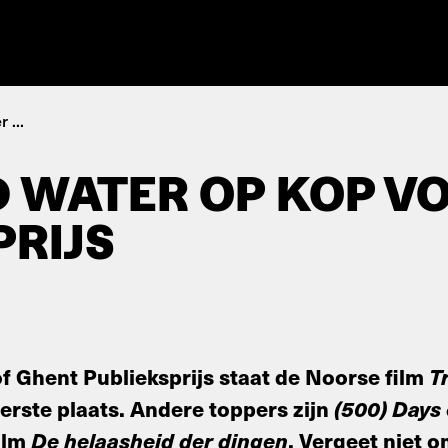
 ...
 WATER OP KOP V
PRIJS
of Ghent Publieksprijs staat de Noorse film
T
erste plaats. Andere toppers zijn
(500) Days
ilm
De helaasheid der dingen
. Vergeet niet 