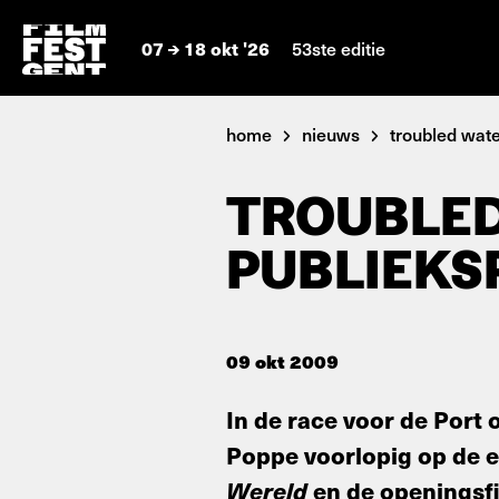
07
18 okt '26
53ste editie
home
nieuws
troubled water
TROUBLED
PUBLIEKS
09 okt 2009
In de race voor de Port 
Poppe voorlopig op de e
Wereld
en de openingsf