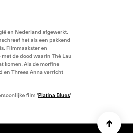
gië en Nederland afgewerkt.
mschreef het als een pakkend
is. Filmmaakster en
ie met de dood waarin Thé Lau
aat komen. Als de morfine
nd en Threes Anna verricht
soonlijke film '
Platina Blues
'