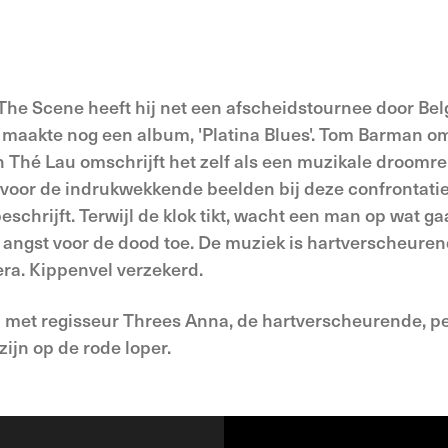
The Scene heeft hij net een afscheidstournee door Bel
 maakte nog een album, 'Platina Blues'. Tom Barman o
Thé Lau omschrijft het zelf als een muzikale droomre
t voor de indrukwekkende beelden bij deze confrontat
eschrijft. Terwijl de klok tikt, wacht een man op wat g
e angst voor de dood toe. De muziek is hartverscheure
ra. Kippenvel verzekerd.
 met regisseur Threes Anna, de hartverscheurende, per
ijn op de rode loper.