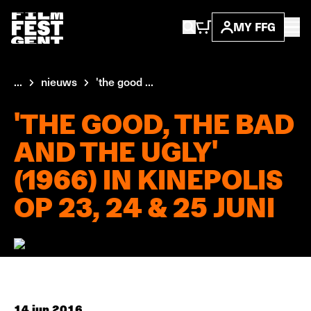
MY FFG
...
nieuws
'the good ...
'THE GOOD, THE BAD
AND THE UGLY'
(1966) IN KINEPOLIS
OP 23, 24 & 25 JUNI
14 jun 2016