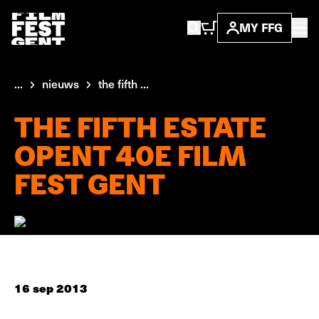
MY FFG
...
nieuws
the fifth ...
THE FIFTH ESTATE
OPENT 40E FILM
FEST GENT
16 sep 2013