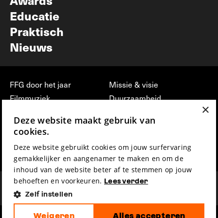
Awards
Educatie
Praktisch
Nieuws
FFG door het jaar
Missie & visie
Filmmuziek
Duurzaamheid
×
Partners
Jobs, stages &
Deze website maakt gebruik van
vrijwilligerswerk bij FFG
Press & Industry
cookies.
Contact
Film indienen
Deze website gebruikt cookies om jouw surfervaring
Privacy & Disclaimer
Film Fest Friends
gemakkelijker en aangenamer te maken en om de
inhoud van de website beter af te stemmen op jouw
behoeften en voorkeuren.
Lees verder
Zelf instellen
Weigeren
Alles accepteren