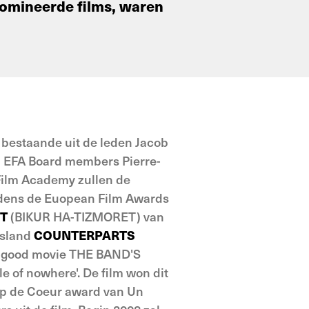
nomineerde films, waren
) bestaande uit de leden Jacob
n EFA Board members Pierre-
 Film Academy zullen de
jdens de Euopean Film Awards
IT
(BIKUR HA-TIZMORET) van
tsland
COUNTERPARTS
el good movie THE BAND'S
le of nowhere'. De film won dit
oup de Coeur award van Un