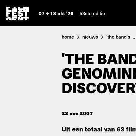
07
18 okt '26
53ste editie
home
nieuws
'the band's ...
'THE BAND'
GENOMIN
DISCOVER
22 nov 2007
Uit een totaal van 63 f