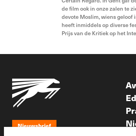
Certain Regard. In Gent gaf d
de film ook in onze zalen te 
devote Moslim, wiens geloof 
heeft inmiddels op diverse fe
Prijs van de Kritiek op het Int
A
Ed
Pr
Ni
Nieuwsbrief