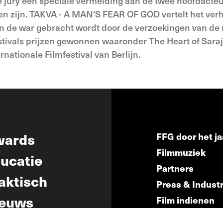
e jury een speciale vermelding aan de twee hoofdacteur
zien zijn. TAKVA - A MAN'S FEAR OF GOD vertelt het ve
in de war gebracht wordt door de verzoekingen van de
stivals prijzen gewonnen waaronder The Heart of Saraje
ernationale Filmfestival van Berlijn.
wards
FFG door het ja
Filmmuziek
ucatie
Partners
aktisch
Press & Indust
euws
Film indienen
Film Fest Frien