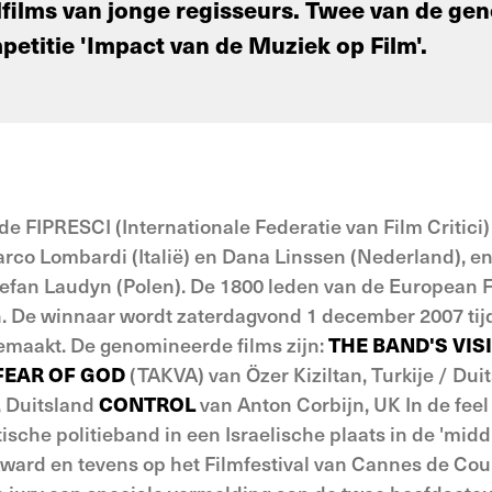
lfilms van jonge regisseurs. Twee van de ge
mpetitie 'Impact van de Muziek op Film'.
 de FIPRESCI (Internationale Federatie van Film Critici
co Lombardi (Italië) en Dana Linssen (Nederland), e
Stefan Laudyn (Polen). De 1800 leden van de European
en. De winnaar wordt zaterdagvond 1 december 2007 ti
emaakt. De genomineerde films zijn:
THE BAND'S VIS
FEAR OF GOD
(TAKVA) van Özer Kiziltan, Turkije / Dui
 Duitsland
CONTROL
van Anton Corbijn, UK In de fe
ische politieband in een Israelische plaats in de 'midd
Award en tevens op het Filmfestival van Cannes de C