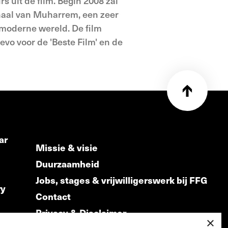
s uit de film. Begin 2008 zal
rhaal van Muharrem, een zeer
 moderne wereld. De film
vo voor de 'Beste Film' en de
ar
Missie & visie
Duurzaamheid
Jobs, stages & vrijwilligerswerk bij FFG
ry
Contact
Privacy & Disclaimer
ds
×