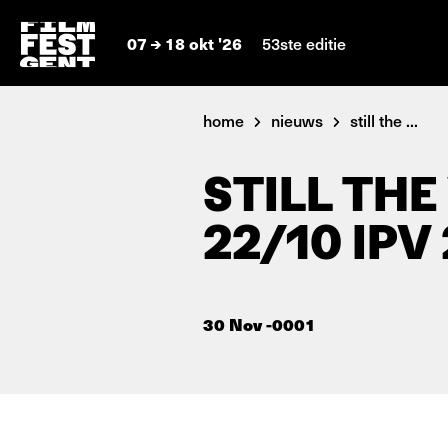
07
18 okt '26
53ste editie
home
nieuws
still the ...
STILL THE
22/10 IPV
30 Nov -0001