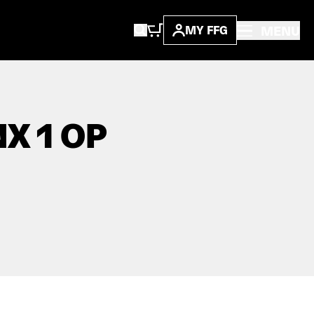
MENU
MY FFG
X 1 OP