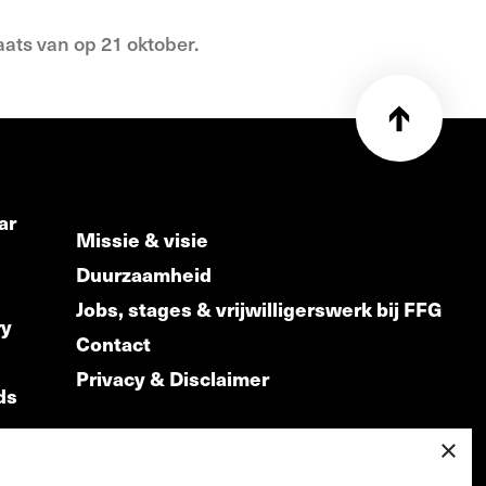
aats van op 21 oktober.
ar
Missie & visie
Duurzaamheid
Jobs, stages & vrijwilligerswerk bij FFG
ry
Contact
Privacy & Disclaimer
ds
×