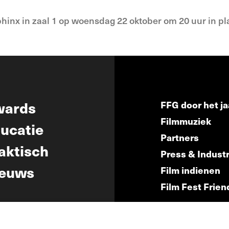
 Sphinx in zaal 1 op woensdag 22 oktober om 20 uur in pl
wards
FFG door het ja
Filmmuziek
ucatie
Partners
aktisch
Press & Indust
euws
Film indienen
Film Fest Frien