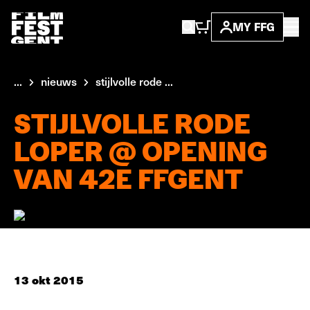
MY FFG
...
nieuws
stijlvolle rode ...
STIJLVOLLE RODE
LOPER @ OPENING
VAN 42E FFGENT
13 okt 2015