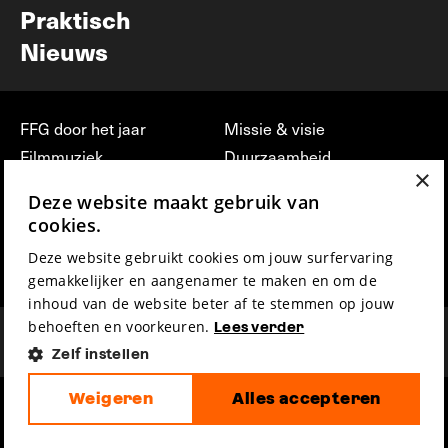
Praktisch
Nieuws
FFG door het jaar
Missie & visie
Filmmuziek
Duurzaamheid
×
Partners
Jobs, stages &
Deze website maakt gebruik van
vrijwilligerswerk bij FFG
Press & Industry
cookies.
Contact
Film indienen
Deze website gebruikt cookies om jouw surfervaring
Privacy & Disclaimer
Film Fest Friends
gemakkelijker en aangenamer te maken en om de
inhoud van de website beter af te stemmen op jouw
behoeften en voorkeuren.
Lees verder
Zelf instellen
Weigeren
Alles accepteren
hosted by
made by