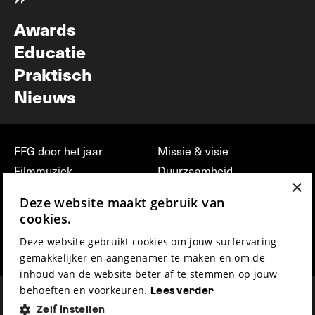
Nieuwsbrief
Awards
Educatie
Praktisch
Nieuws
FFG door het jaar
Missie & visie
Filmmuziek
Duurzaamheid
×
Partners
Jobs, stages &
Deze website maakt gebruik van
vrijwilligerswerk bij FFG
Press & Industry
cookies.
Contact
Film indienen
Deze website gebruikt cookies om jouw surfervaring
Privacy & Disclaimer
Film Fest Friends
gemakkelijker en aangenamer te maken en om de
inhoud van de website beter af te stemmen op jouw
behoeften en voorkeuren.
Lees verder
Zelf instellen