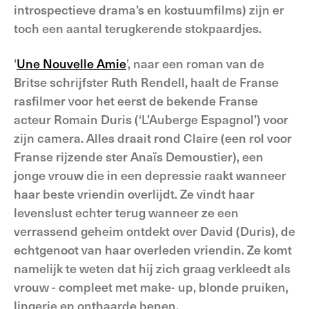
introspectieve drama’s en kostuumfilms) zijn er
toch een aantal terugkerende stokpaardjes.
'
Une Nouvelle Amie
’, naar een roman van de
Britse schrijfster Ruth Rendell, haalt de Franse
rasfilmer voor het eerst de bekende Franse
acteur Romain Duris (‘L’Auberge Espagnol’) voor
zijn camera. Alles draait rond Claire (een rol voor
Franse rijzende ster Anaïs Demoustier), een
jonge vrouw die in een depressie raakt wanneer
haar beste vriendin overlijdt. Ze vindt haar
levenslust echter terug wanneer ze een
verrassend geheim ontdekt over David (Duris), de
echtgenoot van haar overleden vriendin. Ze komt
namelijk te weten dat hij zich graag verkleedt als
vrouw - compleet met make- up, blonde pruiken,
lingerie en onthaarde benen.