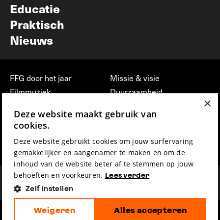
Educatie
Praktisch
Nieuws
FFG door het jaar
Missie & visie
Filmmuziek
Duurzaamheid
×
Partners
Jobs, stages &
Deze website maakt gebruik van
vrijwilligerswerk bij FFG
Press & Industry
cookies.
Contact
Film indienen
Deze website gebruikt cookies om jouw surfervaring
Privacy & Disclaimer
Film Fest Friends
gemakkelijker en aangenamer te maken en om de
inhoud van de website beter af te stemmen op jouw
behoeften en voorkeuren.
Lees verder
Zelf instellen
Weigeren
Alles accepteren
hosted by
made by