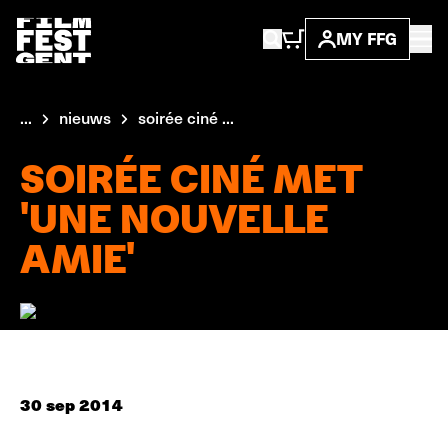
MY FFG
...
nieuws
soirée ciné ...
SOIRÉE CINÉ MET
'UNE NOUVELLE
AMIE'
30 sep 2014