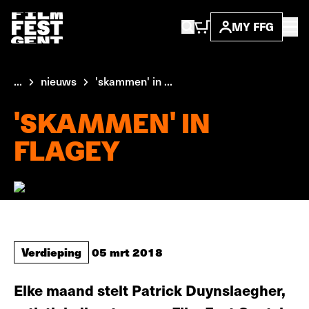
MY FFG
...
nieuws
'skammen' in ...
'SKAMMEN' IN
FLAGEY
Verdieping
05 mrt 2018
Elke maand stelt Patrick Duynslaegher,