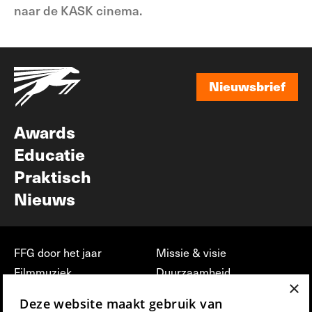
naar de KASK cinema.
Nieuwsbrief
Nieuwsbrief
Awards
Educatie
Praktisch
Nieuws
FFG door het jaar
Missie & visie
Filmmuziek
Duurzaamheid
×
Partners
Jobs, stages &
Deze website maakt gebruik van
vrijwilligerswerk bij FFG
Press & Industry