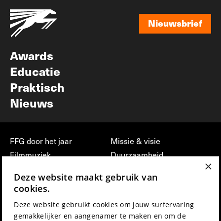
Nieuwsbrief
Nieuwsbrief
Awards
Educatie
Praktisch
Nieuws
FFG door het jaar
Missie & visie
Filmmuziek
Duurzaamheid
×
Partners
Jobs, stages &
Deze website maakt gebruik van
vrijwilligerswerk bij FFG
Press & Industry
cookies.
Contact
Film indienen
Deze website gebruikt cookies om jouw surfervaring
Privacy & Disclaimer
Film Fest Friends
gemakkelijker en aangenamer te maken en om de