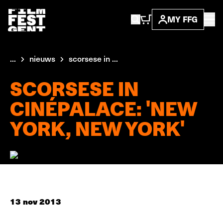
MY FFG
...
nieuws
scorsese in ...
SCORSESE IN
CINÉPALACE: 'NEW
YORK, NEW YORK'
13 nov 2013