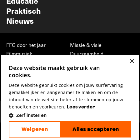
Educatie
Praktisch
Nieuws
FFG door het jaar
Missie & visie
Filmmuziek
Duurzaamheid
×
Partners
Jobs, stages &
Deze website maakt gebruik van
vrijwilligerswerk bij FFG
Press & Industry
cookies.
Contact
Film indienen
Deze website gebruikt cookies om jouw surfervaring
Privacy & Disclaimer
Film Fest Friends
gemakkelijker en aangenamer te maken en om de
inhoud van de website beter af te stemmen op jouw
behoeften en voorkeuren.
Lees verder
Zelf instellen
Weigeren
Alles accepteren
hosted by
made by