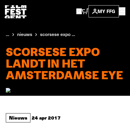
MY FFG
...
nieuws
scorsese expo ...
SCORSESE EXPO
LANDT IN HET
AMSTERDAMSE EYE
Nieuws
24 apr 2017