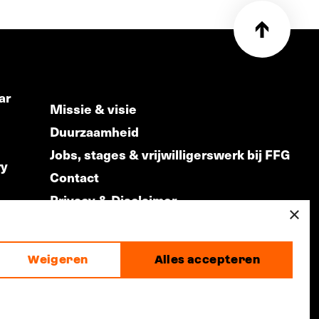
ar
Missie & visie
Duurzaamheid
Jobs, stages & vrijwilligerswerk bij FFG
ry
Contact
Privacy & Disclaimer
ds
×
Weigeren
Alles accepteren
made by