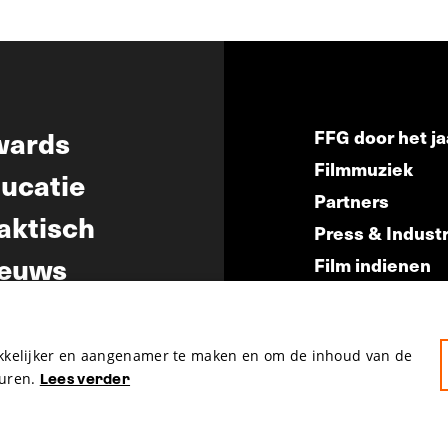
wards
FFG door het ja
Filmmuziek
ucatie
Partners
aktisch
Press & Indust
euws
Film indienen
Film Fest Frien
akkelijker en aangenamer te maken en om de inhoud van de
uren.
Lees verder
hosted by