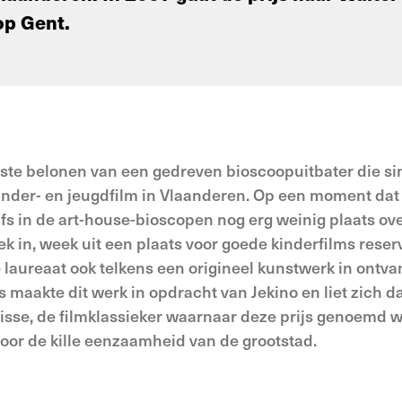
op Gent.
ste belonen van een gedreven bioscoopuitbater die sin
 kinder- en jeugdfilm in Vlaanderen. Op een moment dat 
s in de art-house-bioscopen nog erg weinig plaats overbl
k in, week uit een plaats voor goede kinderfilms rese
 laureaat ook telkens een origineel kunstwerk in ont
aakte dit werk in opdracht van Jekino en liet zich da
isse, de filmklassieker waarnaar deze prijs genoemd
 door de kille eenzaamheid van de grootstad.