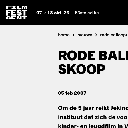
07
18 okt '26
53ste editie
home
nieuws
rode ballonprij
RODE BAL
SKOOP
05 feb 2007
Om de 5 jaar reikt Jekin
instituut dat zich de voo
kinder- en jeugdfilm in 