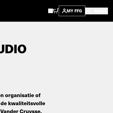
MENU
MY FFG
UDIO
en organisatie of
 de kwaliteitsvolle
r Vander Cruysse,