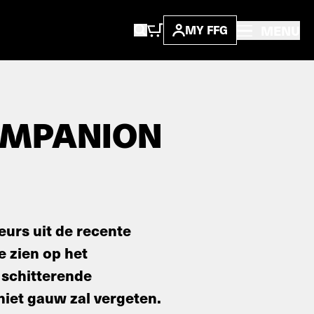
MENU
MY FFG
OMPANION
urs uit de recente
e zien op het
 schitterende
niet gauw zal vergeten.