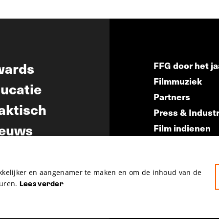
wards
FFG door het ja
Filmmuziek
ucatie
Partners
aktisch
Press & Indust
euws
Film indienen
Film Fest Frien
akkelijker en aangenamer te maken en om de inhoud van de
uren.
Lees verder
hosted by