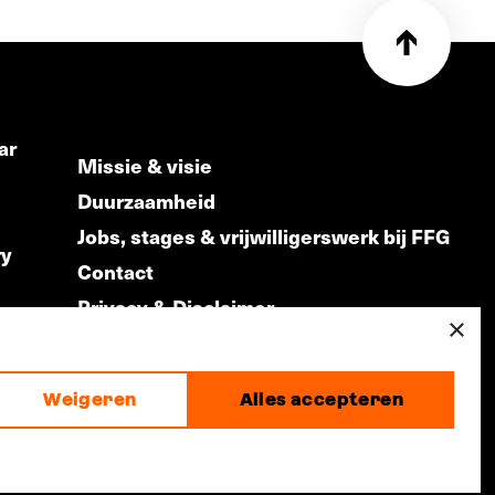
ar
Missie & visie
Duurzaamheid
Jobs, stages & vrijwilligerswerk bij FFG
ry
Contact
Privacy & Disclaimer
ds
×
Weigeren
Alles accepteren
made by