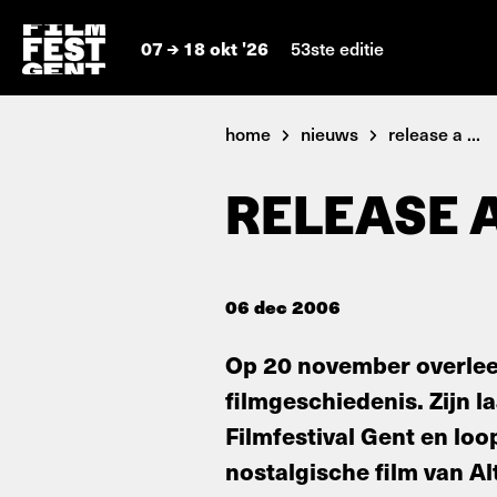
07
18 okt '26
53ste editie
home
nieuws
release a ...
RELEASE 
06 dec 2006
Op 20 november overleed
filmgeschiedenis. Zijn la
Filmfestival Gent en lo
nostalgische film van A