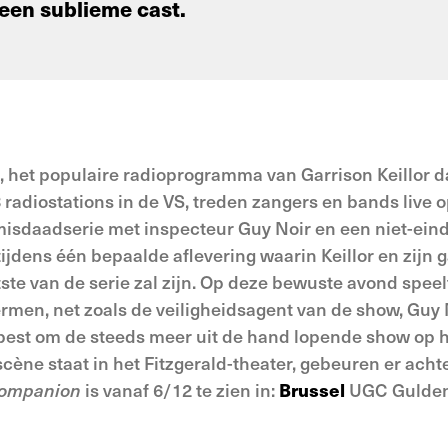
een sublieme cast.
, het populaire radioprogramma van Garrison Keillor d
adiostations in de VS, treden zangers en bands live o
sdaadserie met inspecteur Guy Noir en een niet-eind
ijdens één bepaalde aflevering waarin Keillor en zijn
atste van de serie zal zijn. Op deze bewuste avond spee
ermen, net zoals de veiligheidsagent van de show, Guy 
 best om de steeds meer uit de hand lopende show op 
 scène staat in het Fitzgerald-theater, gebeuren er achte
Companion
is vanaf 6/12 te zien in:
Brussel
UGC Gulden