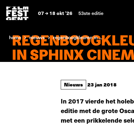
07
18 okt '26
53ste editie
REGENBOOGKLE
home
nieuws
regenboogkleuren in ...
IN SPHINX CINE
Nieuws
23 jan 2018
In 2017 vierde het holeb
editie met de grote Oscar
met een prikkelende sel