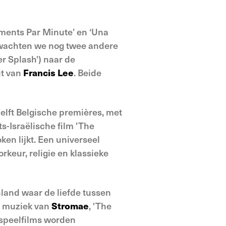
ements Par Minute’ en ‘Una
 verwachten we nog twee andere
ger Splash') naar de
ut van
Francis Lee
. Beide
elft Belgische premières, met
s-Israëlische film 'The
ken lijkt. Een universeel
rkeur, religie en klassieke
nland waar de liefde tussen
 muziek van
Stromae
, 'The
ngspeelfilms worden