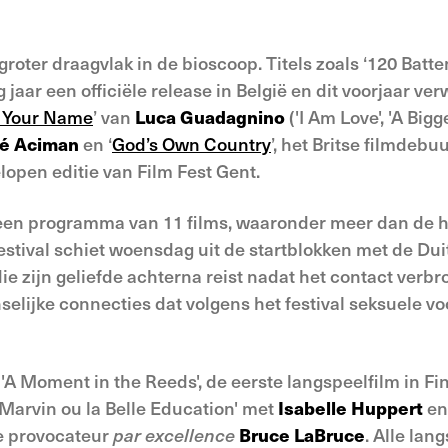
roter draagvlak in de bioscoop. Titels zoals ‘120 Batt
g jaar een officiële release in België en dit voorjaar
y Your Name
’ van
Luca Guadagnino
('I Am Love', 'A Big
é Aciman
en ‘
God’s Own Country
’, het Britse filmdebu
lopen editie van Film Fest Gent.
t een programma van 11 films, waaronder meer dan de h
estival schiet woensdag uit de startblokken met de Duit
e zijn geliefde achterna reist nadat het contact verbro
selijke connecties dat volgens het festival seksuele voo
A Moment in the Reeds', de eerste langspeelfilm in Fi
Marvin ou la Belle Education' met
Isabelle Huppert
en
e provocateur
par excellence
Bruce LaBruce
. Alle la