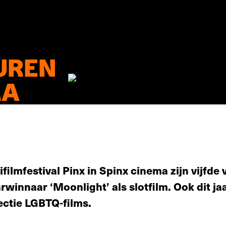
UREN
MA
ifilmfestival Pinx in Spinx cinema zijn vijfd
winnaar ‘Moonlight’ als slotfilm. Ook dit jaar
ectie LGBTQ-films.