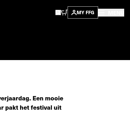
MENU
MY FFG
e verjaardag. Een mooie
 pakt het festival uit