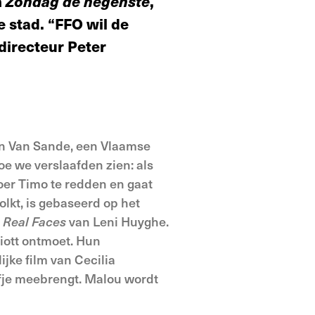
m
Zondag de
negenste
,
e stad. “FFO wil de
directeur Peter
n Van Sande, een Vlaamse
oe we verslaafden zien: als
roer Timo te redden en gaat
olkt, is gebaseerd op het
s
Real
Faces
van Leni Huyghe.
liott ontmoet. Hun
ijke film van Cecilia
fje meebrengt. Malou wordt