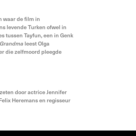
 waar de film in
ons levende Turken ofwel in
ies tussen Tayfun, een in Genk
y Grandma
leest Olga
er die zelfmoord pleegde
zeten door actrice Jennifer
 Felix Heremans en regisseur