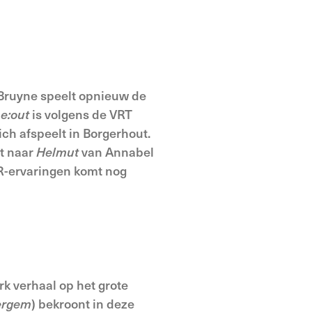
 Bruyne speelt opnieuw de
e:out
is volgens de VRT
ich afspeelt in Borgerhout.
it naar
Helmut
van Annabel
VR-ervaringen komt nog
rk verhaal op het grote
ergem
) bekroont in deze