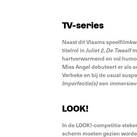
TV-series
Naast dit Vlaams speelfilmkwa
titelrol in
Juliet
2
,
De Twaalf
mo
hartverwarmend en vol humor.
Miss Angel debuteert er als a
Verbeke en bij de usual susp
Imperfectie(s)
een immersieve
LOOK!
In de LOOK!-competitie steken 
scherm moeten gezien worden. 