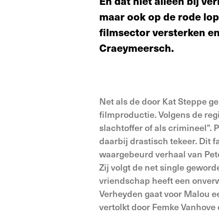
En dat niet alleen bij v
maar ook op de rode lope
filmsector versterken e
Craeymeersch.
Net als de door Kat Steppe ge
filmproductie. Volgens de reg
slachtoffer of als crimineel”.
daarbij drastisch tekeer. Dit
waargebeurd verhaal van Pe
Zij volgt de net single geword
vriendschap heeft een onver
Verheyden gaat voor Malou ee
vertolkt door Femke Vanhove d