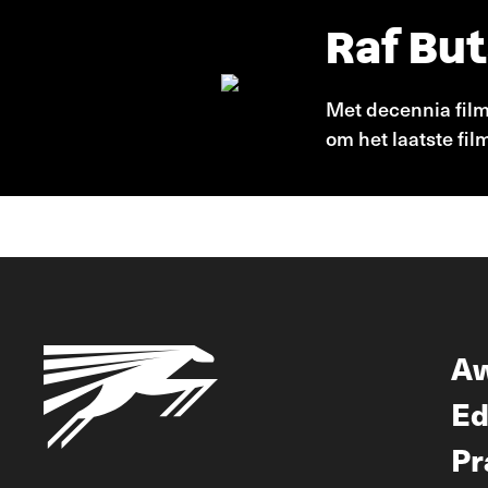
Raf Bu
Met decennia film
om het laatste fil
A
Ed
Pr