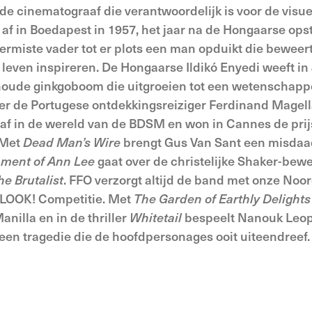
 de cinematograaf die verantwoordelijk is voor de visuel
 af in Boedapest in 1957, het jaar na de Hongaarse op
ermiste vader tot er plots een man opduikt die beweert 
k leven inspireren. De Hongaarse Ildikó Enyedi weeft in
ude ginkgoboom die uitgroeien tot een wetenschappe
er de Portugese ontdekkingsreiziger Ferdinand Magel
 af in de wereld van de BDSM en won in Cannes de prijs
 Met
Dead Man’s Wire
brengt Gus Van Sant een misdaa
ament
of Ann Lee
gaat over de christelijke Shaker-bewe
he Brutalist
. FFO verzorgt altijd de band met onze No
e LOOK! Competitie. Met
The Garden of Earthly Delights
nilla en in de thriller
Whitetail
bespeelt Nanouk Leop
 een tragedie die de hoofdpersonages ooit uiteendreef.