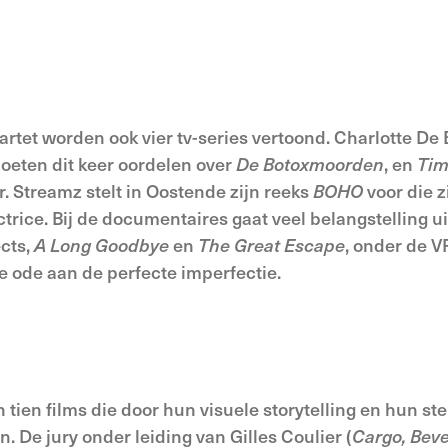
rtet worden ook vier tv-series vertoond. Charlotte De
eten dit keer oordelen over
De Botoxmoorden
, en
Tim
 Streamz stelt in Oostende zijn reeks
BOHO
voor die z
ctrice. Bij de documentaires gaat veel belangstelling u
ects,
A
Long
Goodbye
en
The Great Escape
, onder de 
 ode aan de perfecte imperfectie.
tien films die door hun visuele storytelling en hun ste
De jury onder leiding van Gilles Coulier (
Cargo, Bev