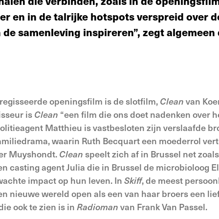
erhalen die verbinden, zoals in de openingsfil
r en in de talrijke hotspots verspreid over d
n de samenleving inspireren”, zegt algemeen 
regisseerde openingsfilm is de slotfilm,
Clean
van Koe
isseur is
Clean
“een film die ons doet nadenken over h
 Politieagent Matthieu is vastbesloten zijn verslaafde b
 familiedrama, waarin Ruth Becquart een moederrol vert
ter Muyshondt.
Clean
speelt zich af in Brussel net zoal
en casting agent Julia die in Brussel de microbioloog E
wachte impact op hun leven. In
Skiff
, de meest persoonl
n nieuwe wereld open als een van haar broers een lie
ie ook te zien is in
Radioman
van Frank Van Passel.