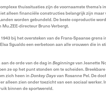
mplexe thuissituaties zijn de voornaamste thema’s in
iet alleen financiële constructies belangrijk zijn ma
ge Landen worden gebundeld. De beste coproductie wor
an Mu.ZEE-directeur Bruno Verbergt.
n 1943 bij het oversteken van de Frans-Spaanse grens 
Elsa Sgualdo een eerbetoon aan alle vrouwen die in sti
n aan de orde van de dag in
Beginnings
van Jeanette No
toen ze op het punt stonden om te scheiden. Breekbare
om zich heen in
Donkey Days
van Rosanne Pel. De doch
er alleen zien onder toezicht van een sociaal werker. 
ruik binnen de sportwereld.