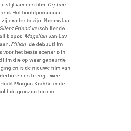
e stijl van een film.
Orphan
stand. Het hoofdpersonage
zijn vader te zijn. Nemes laat
Silent Friend
verschillende
lijk epos.
Magellan
van Lav
laan.
Pillion
, de debuutfilm
 voor het beste scenario in
dfilm die op waar gebeurde
ging en is de nieuwe film van
orderburen en brengt twee
duikt Morgan Knibbe in de
old de grenzen tussen