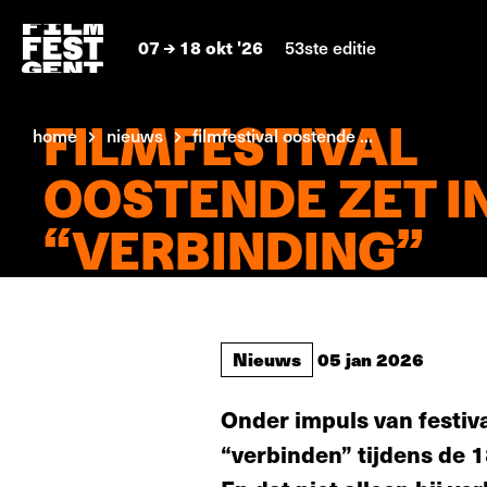
07
18 okt '26
53ste editie
FILMFESTIVAL
home
nieuws
filmfestival oostende ...
OOSTENDE ZET I
“VERBINDING”
Nieuws
05 jan 2026
Onder impuls van festiv
“verbinden” tijdens de 18