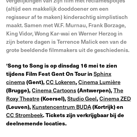
vergelijkingen van zijn film met reclamespotjes
(altijd een makkelijk dooddoener om een
regisseur af te maken) kinderachtig simplistisch
maakt. Samen met W.F. Murnau, Frank Borzage,
King Vidor, Wong Kar-wai en Werner Herzog in
zijn betere dagen is Terrence Malick een van de
grote beeldende filmmakers uit de geschiedenis.
‘Song to Song is op dinsdag 16 mei te zien
tijdens Film Fest Gent On Tour in
Sphinx
cinema
(Gent),
CC Lokeren
,
Cinema Lumière
(Brugge),
Cinema Cartoons
(Antwerpen),
The
Roxy Theatre
(Koersel),
Studio Geel
,
Cinema ZED
(Leuven),
Kunstencentrum BUDA
(Kortrijk) en
CC Strombeek
. Tickets zijn verkrijgbaar bij de
deelnemende locaties.