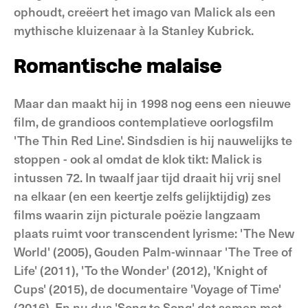
ophoudt, creëert het imago van Malick als een
mythische kluizenaar à la Stanley Kubrick.
Romantische malaise
Maar dan maakt hij in 1998 nog eens een nieuwe
film, de grandioos contemplatieve oorlogsfilm
'The Thin Red Line'. Sindsdien is hij nauwelijks te
stoppen - ook al omdat de klok tikt: Malick is
intussen 72. In twaalf jaar tijd draait hij vrij snel
na elkaar (en een keertje zelfs gelijktijdig) zes
films waarin zijn picturale poëzie langzaam
plaats ruimt voor transcendent lyrisme: 'The New
World' (2005), Gouden Palm-winnaar 'The Tree of
Life' (2011), 'To the Wonder' (2012), 'Knight of
Cups' (2015), de documentaire 'Voyage of Time'
(2016). En nu dus 'Song to Song' dat samen met