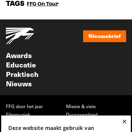
TAGS
FFG On Tour
Nieuwsbrief
Nieuwsbrief
Awards
Educatie
Praktisch
Nieuws
FFG door het jaar
Missie & visie
Filmmuziek
Duurzaamheid
×
Partners
Jobs, stages &
Deze website maakt gebruik van
vrijwilligerswerk bij FFG
Press & Industry