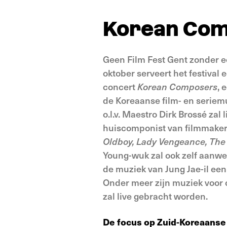
Korean Com
Geen Film Fest Gent zonder e
oktober serveert het festival 
concert
Korean Composers
, 
de Koreaanse film- en seriem
o.l.v. Maestro Dirk Brossé za
huiscomponist van filmmaker
Oldboy, Lady Vengeance, The
Young-wuk zal ook zelf aanwezi
de muziek van Jung Jae-il een
Onder meer zijn muziek voo
zal live gebracht worden.
De focus op Zuid-Koreaans