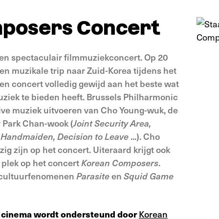
posers Concert
en spectaculair filmmuziekconcert. Op 20
een muzikale trip naar Zuid-Korea tijdens het
een concert volledig gewijd aan het beste wat
uziek te bieden heeft. Brussels Philharmonic
l live muziek uitvoeren van Cho Young-wuk, de
 Park Chan-wook (
Joint Security Area,
 Handmaiden, Decision to Leave
...). Cho
g zijn op het concert. Uiteraard krijgt ook
 plek op het concert
Korean Composers
.
r cultuurfenomenen
Parasite
en
Squid Game
e cinema wordt ondersteund door
Korean