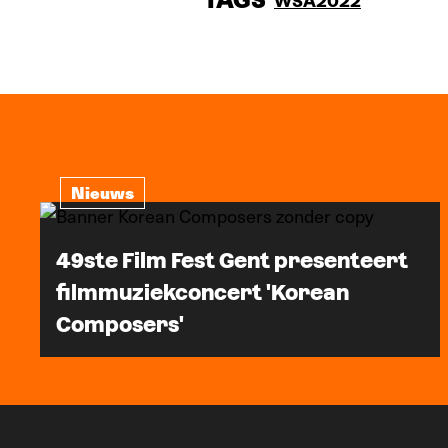
TAGS
WSA2022
Nieuws
49ste Film Fest Gent presenteert
filmmuziekconcert 'Korean
Composers'