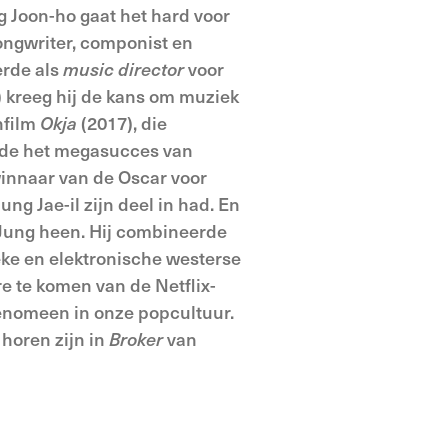
 Joon-ho gaat het hard voor
songwriter, componist en
erde als
music director
voor
 kreeg hij de kans om muziek
nfilm
Okja
(2017), die
de het megasucces van
winnaar van de Oscar voor
ng Jae-il zijn deel in had. En
 Jung heen. Hij combineerde
eke en elektronische westerse
e te komen van de Netflix-
fenomeen in onze popcultuur.
 horen zijn in
Broker
van