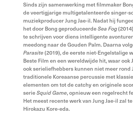
Sinds zijn samenwerking met filmmaker Bong
de veertigjarige multigetalenteerde singer-
muziekproducer Jung Jae-il. Nadat hij funge
het door Bong geproduceerde
Sea Fog
(2014)
te schrijven voor diens intelligente avonture
meedong naar de Gouden Palm. Daarna volg
Parasite
(2019), de eerste niet-Engelstalige 
Beste Film en een wereldwijde hit, waar ook Ju
ook serieliefhebbers kunnen niet meer rond
traditionele Koreaanse percussie met klassi
elementen om tot de catchy en originele scor
serie
Squid Game
, opnieuw een regelrecht 
Het meest recente werk van Jung Jae-il zal te
Hirokazu Kore-eda.