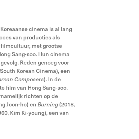
-Koreaanse cinema is al lang
ucces van producties als
 filmcultuur, met grootse
an Hong Sang-soo. Hun cinema
s gevolg. Reden genoeg voor
n South Korean Cinema), een
orean Composers
). In de
te film van Hong Sang-soo,
ornamelijk richten op de
ng Joon-ho) en
Burning
(2018,
960, Kim Ki-young), een van