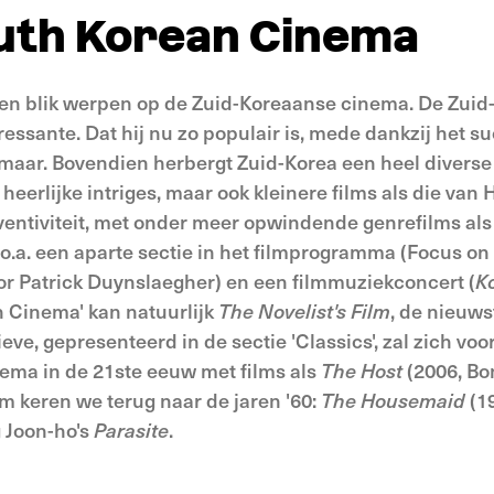
outh Korean Cinema
 een blik werpen op de Zuid-Koreaanse cinema. De Zuid
ressante. Dat hij nu zo populair is, mede dankzij het s
n maar. Bovendien herbergt Zuid-Korea een heel diverse
, heerlijke intriges, maar ook kleinere films als die v
inventiviteit, met onder meer opwindende genrefilms al
 o.a. een aparte sectie in het filmprogramma (Focus o
or Patrick Duynslaegher) en een filmmuziekconcert (
K
n Cinema' kan natuurlijk
The Novelist's Film
, de nieuws
eve, gepresenteerd in de sectie 'Classics', zal zich vo
ema in de 21ste eeuw met films als
The Host
(2006, Bo
m keren we terug naar de jaren '60:
The Housemaid
(1
g Joon-ho's
Parasite
.