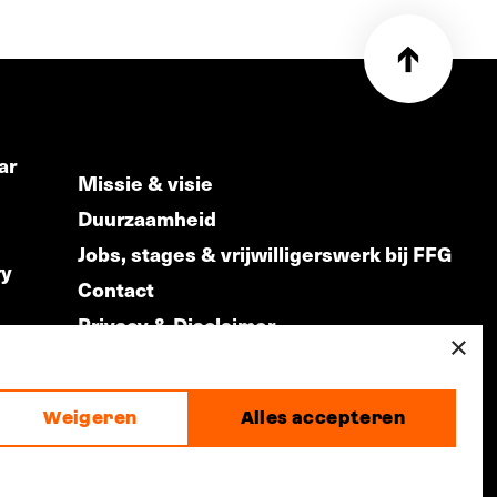
ar
Missie & visie
Duurzaamheid
Jobs, stages & vrijwilligerswerk bij FFG
ry
Contact
Privacy & Disclaimer
ds
×
Weigeren
Alles accepteren
made by