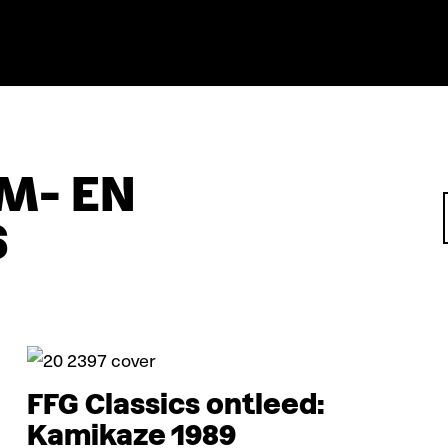
M- EN
S
Verdieping
FFG Classics ontleed:
Kamikaze 1989