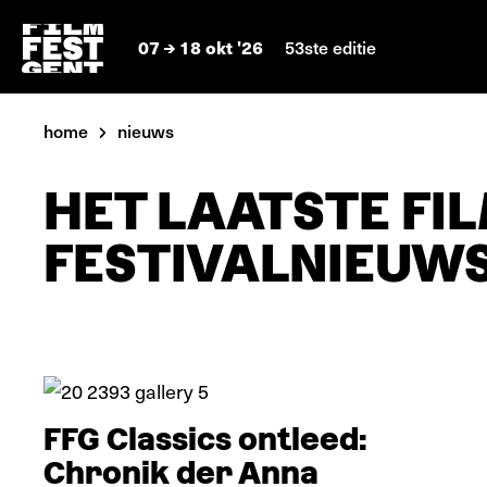
07
18 okt '26
53ste editie
home
nieuws
HET LAATSTE FIL
FESTIVALNIEUW
Verdieping
FFG Classics ontleed:
Chronik der Anna