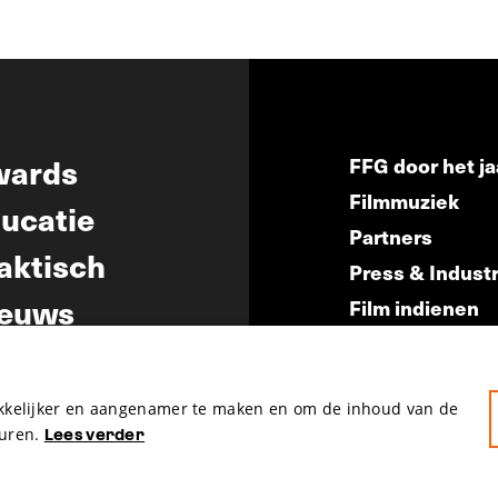
wards
FFG door het ja
Filmmuziek
ucatie
Partners
aktisch
Press & Indust
euws
Film indienen
Film Fest Frien
akkelijker en aangenamer te maken en om de inhoud van de
uren.
Lees verder
hosted by