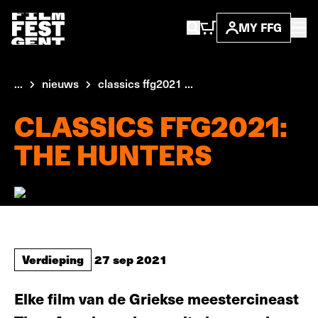
MY FFG
...
nieuws
classics ffg2021 ...
CLASSICS FFG2021:
THE HUNTERS
Verdieping
27 sep 2021
Elke film van de Griekse meestercineast