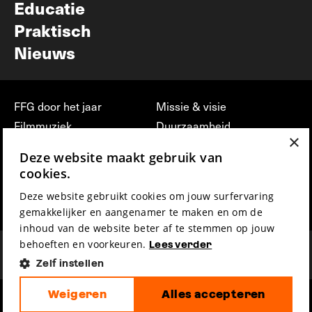
Educatie
Praktisch
Nieuws
FFG door het jaar
Missie & visie
Filmmuziek
Duurzaamheid
×
Partners
Jobs, stages &
Deze website maakt gebruik van
vrijwilligerswerk bij FFG
Press & Industry
cookies.
Contact
Film indienen
Deze website gebruikt cookies om jouw surfervaring
Privacy & Disclaimer
Film Fest Friends
gemakkelijker en aangenamer te maken en om de
inhoud van de website beter af te stemmen op jouw
behoeften en voorkeuren.
Lees verder
Zelf instellen
Weigeren
Alles accepteren
hosted by
made by