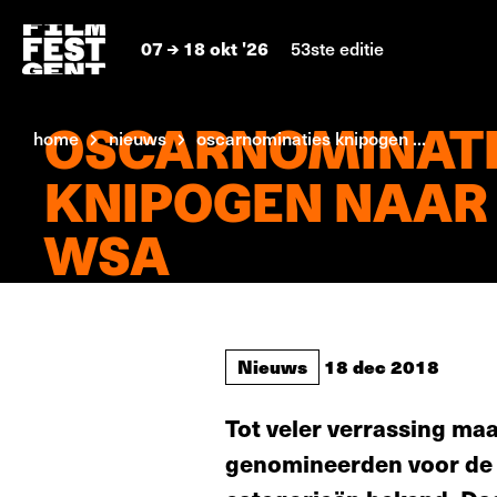
07
18 okt '26
53ste editie
OSCARNOMINATI
home
nieuws
oscarnominaties knipogen ...
KNIPOGEN NAAR
WSA
Nieuws
18 dec 2018
Tot veler verrassing ma
genomineerden voor de b