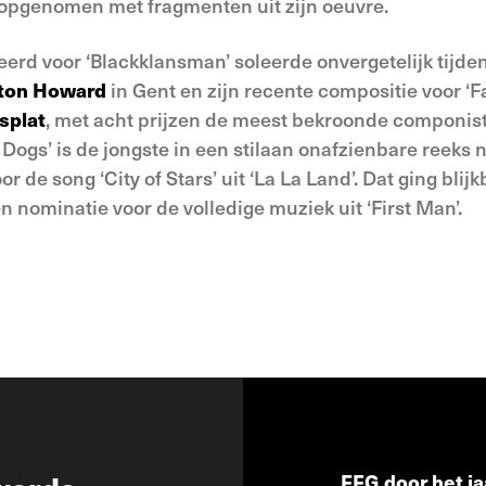
opgenomen met fragmenten uit zijn oeuvre.
eerd voor ‘Blackklansman’ soleerde onvergetelijk tijd
ton Howard
in Gent en zijn recente compositie voor ‘F
splat
,
met acht prijzen de meest bekroonde componist
f Dogs’ is de jongste in een stilaan onafzienbare reeks
 de song ‘City of Stars’ uit ‘La La Land’. Dat ging blijk
nominatie voor de volledige muziek uit ‘First Man’.
FFG door het ja