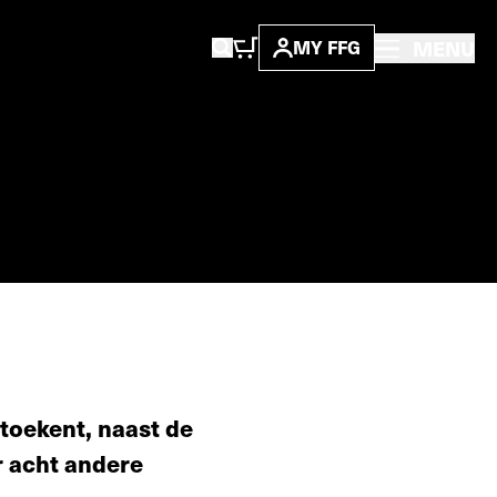
MENU
MY FFG
toekent, naast de
r acht andere