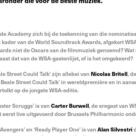
ronder die voor de beste muziek.
de Academy zich bij de toekenning van die nominatie
t kader van de World Soundtrack Awards, afgekort WSA,
rds niet de Oscars van de filmmuziek genoemd? Wat d
naast dat van de WSA-gastenlijst, of is het omgekeerd?
le Street Could Talk’ zijn allebei van
Nicolas Britell
, d
 Beale Street Could Talk’ in wereldpremière en in aanw
rtolkt op de jongste WSA-editie.
uster Scruggs’ is van
Carter Burwell
, de eregast van W
t eerst live uitgevoerd door Brussels Philharmonic ond
Avengers’ en ‘Ready Player One’ is van
Alan Silvestri
d