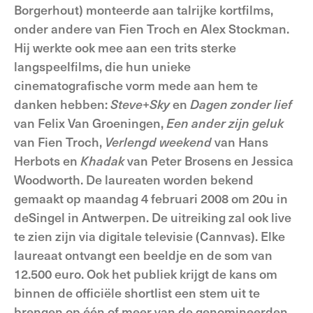
Borgerhout) monteerde aan talrijke kortfilms,
onder andere van Fien Troch en Alex Stockman.
Hij werkte ook mee aan een trits sterke
langspeelfilms, die hun unieke
cinematografische vorm mede aan hem te
danken hebben:
Steve+Sky
en
Dagen zonder lief
van Felix Van Groeningen,
Een ander zijn geluk
van Fien Troch,
Verlengd weekend
van Hans
Herbots en
Khadak
van Peter Brosens en Jessica
Woodworth. De laureaten worden bekend
gemaakt op maandag 4 februari 2008 om 20u in
deSingel in Antwerpen. De uitreiking zal ook live
te zien zijn via digitale televisie (Cannvas). Elke
laureaat ontvangt een beeldje en de som van
12.500 euro. Ook het publiek krijgt de kans om
binnen de officiële shortlist een stem uit te
brengen op één of meer van de genomineerden.