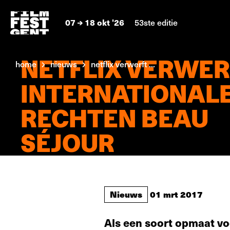
07
18 okt '26
53ste editie
NETFLIX VERWER
home
nieuws
netflix verwerft ...
INTERNATIONAL
RECHTEN BEAU
SÉJOUR
Nieuws
01 mrt 2017
Als een soort opmaat vo