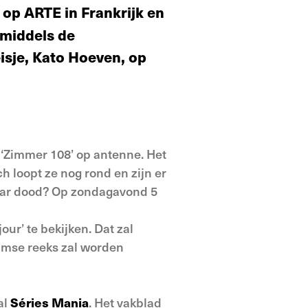
 op ARTE in Frankrijk en
nmiddels de
isje, Kato Hoeven, op
s ‘Zimmer 108’ op antenne. Het
 loopt ze nog rond en zijn er
haar dood? Op zondagavond 5
ur’ te bekijken. Dat zal
aamse reeks zal worden
al
Séries Mania
. Het vakblad