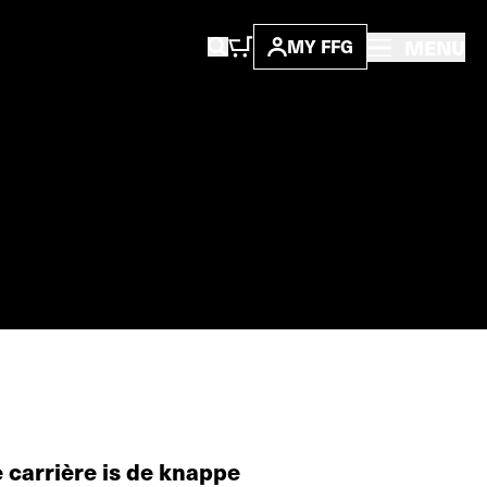
MENU
MY FFG
 carrière is de knappe