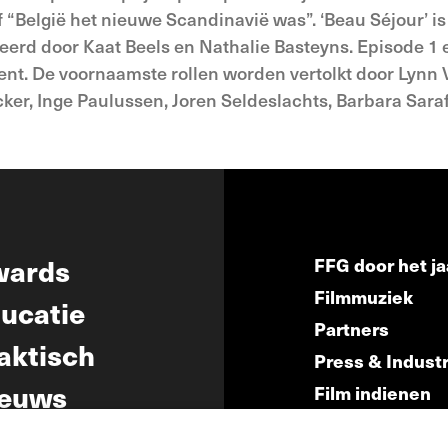
of “België het nieuwe Scandinavië was”. ‘Beau Séjour’ i
rd door Kaat Beels en Nathalie Basteyns. Episode 1 
Gent. De voornaamste rollen worden vertolkt door Lynn
r, Inge Paulussen, Joren Seldeslachts, Barbara Saraf
wards
FFG door het ja
Filmmuziek
ucatie
Partners
aktisch
Press & Indust
euws
Film indienen
Film Fest Frien