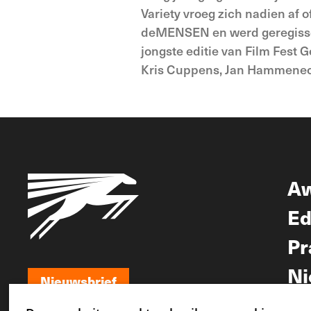
Variety vroeg zich nadien af 
deMENSEN en werd geregissee
jongste editie van Film Fest 
Kris Cuppens, Jan Hammenecke
A
Ed
Pr
Ni
Nieuwsbrief
Nieuwsbrief