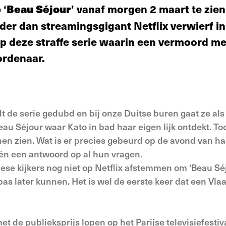
 ‘
Beau Séjour
’ vanaf morgen 2 maart te zien
er dan streamingsgigant Netflix verwierf i
op deze straffe serie waarin een vermoord me
ordenaar.
dt de serie gedubd en bij onze Duitse buren gaat ze al
 Séjour waar Kato in bad haar eigen lijk ontdekt. Toch
nen zien. Wat is er precies gebeurd op de avond van 
Eén een antwoord op al hun vragen.
e kijkers nog niet op Netflix afstemmen om ‘Beau Séjo
as later kunnen. Het is wel de eerste keer dat een Vl
met de publieksprijs lopen op het Parijse televisiefestiv