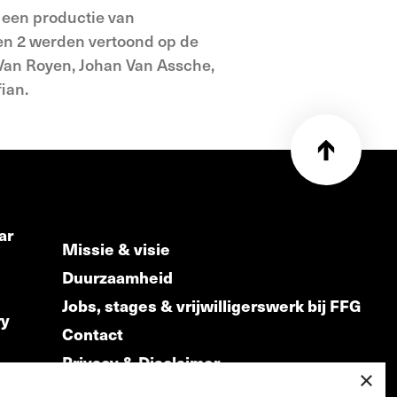
s een productie van
en 2 werden vertoond op de
 Van Royen, Johan Van Assche,
ian.
ar
Missie & visie
Duurzaamheid
Jobs, stages & vrijwilligerswerk bij FFG
ry
Contact
Privacy & Disclaimer
ds
×