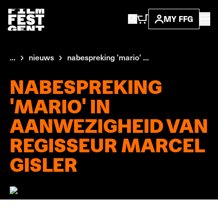
MY FFG
...
nieuws
nabespreking 'mario' ...
NABESPREKING
'MARIO' IN
AANWEZIGHEID VAN
REGISSEUR MARCEL
GISLER