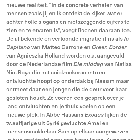
nieuwe realiteit. “In de concrete verhalen van
mensen zoals jij en ik ontdekt de kijker wat er
achter holle slogans en nietszeggende cijfers te
zien en te ervaren is”, voegt Boonen daaraan toe.
De al bekende en vertoonde migratiefilms als
Io
Capitano
van Matteo Garrone en
Green Border
van Agnieszka Holland worden o.a. aangevuld
door de Nederlandse film
Die middag
van Nafiss
Nia. Roya die het asielzoekerscentrum
ontvluchtte hoopt op onderdak bij Nassim maar
ontmoet daar een jongen die de deur voor haar
gesloten houdt. Ze voeren een gesprek over je
land ontvluchten en je thuis voelen op een
nieuwe plek. In Abbe Hassans
Exodus
lijken de
twaalfjarige uit Syrië gevluchte Amal en
mensensmokkelaar Sam op elkaar aangewezen
in hun zoektocht naar een beter leven. Kunnen ze