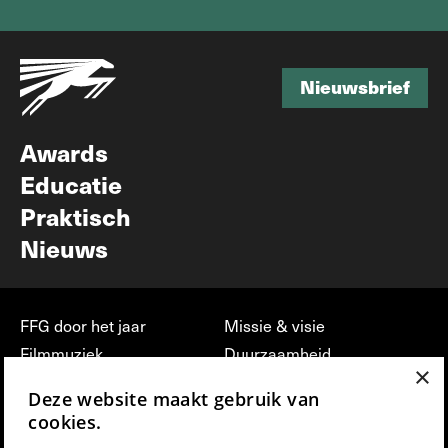
Nieuwsbrief
Nieuwsbrief
Awards
Educatie
Praktisch
Nieuws
FFG door het jaar
Missie & visie
Filmmuziek
Duurzaamheid
×
Partners
Jobs, stages &
Deze website maakt gebruik van
vrijwilligerswerk bij FFG
Press & Industry
cookies.
Contact
Film indienen