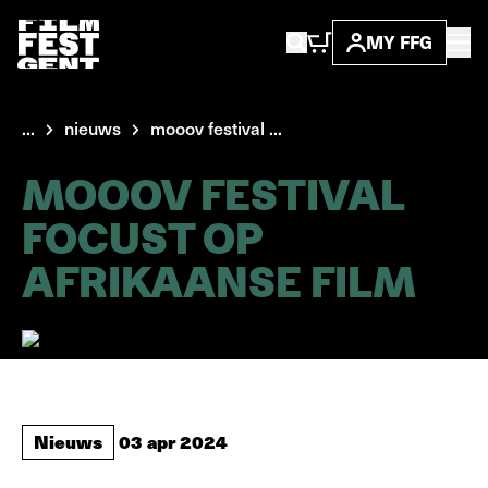
MY FFG
...
nieuws
mooov festival ...
MOOOV FESTIVAL
FOCUST OP
AFRIKAANSE FILM
Nieuws
03 apr 2024