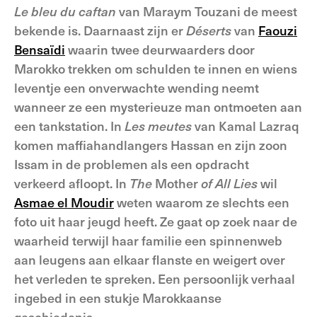
Le bleu du
caftan
van Maraym Touzani de meest
bekende is. Daarnaast zijn er
Déserts
van
Faouzi
Bensaïdi
waarin twee deurwaarders door
Marokko trekken om schulden te innen en wiens
leventje een onverwachte wending neemt
wanneer ze een mysterieuze man ontmoeten aan
een tankstation. In
Les meutes
van Kamal Lazraq
komen maffiahandlangers Hassan en zijn zoon
Issam in de problemen als een opdracht
verkeerd afloopt. In
The
Mother
of
All Lies
wil
Asmae el Moudir
weten waarom ze slechts een
foto uit haar jeugd heeft. Ze gaat op zoek naar de
waarheid terwijl haar familie een spinnenweb
aan leugens aan elkaar flanste en weigert over
het verleden te spreken. Een persoonlijk verhaal
ingebed in een stukje Marokkaanse
geschiedenis.