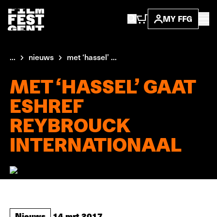
MY FFG
...
nieuws
met ‘hassel’ ...
MET ‘HASSEL’ GAAT
ESHREF
REYBROUCK
INTERNATIONAAL
Nieuws
14 mrt 2017