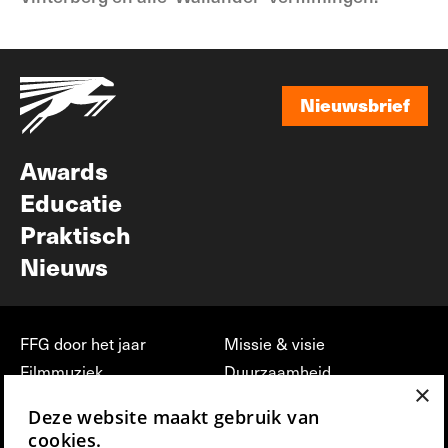
Nieuwsbrief
Nieuwsbrief
Awards
Educatie
Praktisch
Nieuws
FFG door het jaar
Missie & visie
Filmmuziek
Duurzaamheid
×
Partners
Jobs, stages &
Deze website maakt gebruik van
vrijwilligerswerk bij FFG
Press & Industry
cookies.