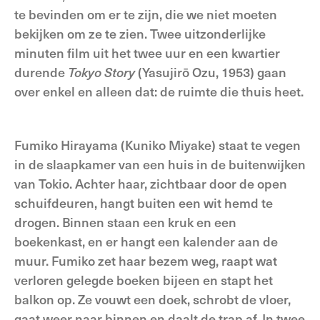
te bevinden om er te zijn, die we niet moeten
bekijken om ze te zien. Twee uitzonderlijke
minuten film uit het twee uur en een kwartier
durende
Tokyo Story
(Yasujirō Ozu, 1953) gaan
over enkel en alleen dat: de ruimte die thuis heet.
Fumiko Hirayama (Kuniko Miyake) staat te vegen
in de slaapkamer van een huis in de buitenwijken
van Tokio. Achter haar, zichtbaar door de open
schuifdeuren, hangt buiten een wit hemd te
drogen. Binnen staan een kruk en een
boekenkast, en er hangt een kalender aan de
muur. Fumiko zet haar bezem weg, raapt wat
verloren gelegde boeken bijeen en stapt het
balkon op. Ze vouwt een doek, schrobt de vloer,
gaat weer naar binnen en daalt de trap af. In twee