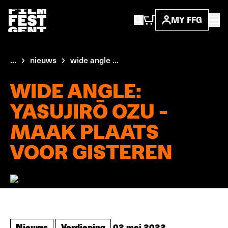
MY FFG
...
nieuws
wide angle ...
WIDE ANGLE:
YASUJIRŌ OZU -
MAAK PLAATS
VOOR GISTEREN
Nieuws
Verdieping
02 mei 2022