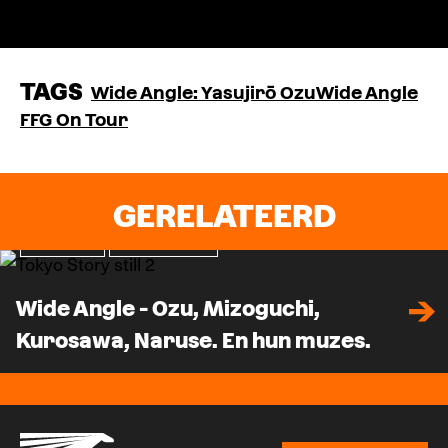
Fantomas.be
TAGS
Wide Angle: Yasujirō Ozu
Wide Angle
FFG On Tour
GERELATEERD
Nieuws
Verdieping
Wide Angle - Ozu, Mizoguchi,
Kurosawa, Naruse. En hun muzes.