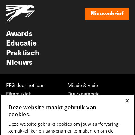
Nieuwsbrief
Nieuwsbrief
Awards
Educatie
Praktisch
Nieuws
FFG door het jaar
Missie & visie
Filmmuziek
Duurzaamheid
×
Partners
Jobs, stages &
Deze website maakt gebruik van
vrijwilligerswerk bij FFG
Press & Industry
cookies.
Contact
Film indienen
Deze website gebruikt cookies om jouw surfervaring
Privacy & Disclaimer
Film Fest Friends
gemakkelijker en aangenamer te maken en om de