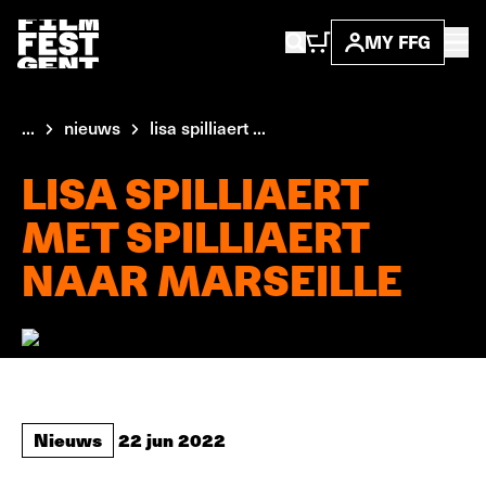
MY FFG
...
nieuws
lisa spilliaert ...
LISA SPILLIAERT
MET SPILLIAERT
NAAR MARSEILLE
Nieuws
22 jun 2022