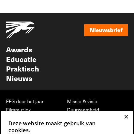
Nieuwsbrief
Nieuwsbrief
Awards
Educatie
Praktisch
Nieuws
FFG door het jaar
Missie & visie
Filmmuziek
Duurzaamheid
×
Partners
Jobs, stages &
Deze website maakt gebruik van
vrijwilligerswerk bij FFG
Press & Industry
cookies.
Contact