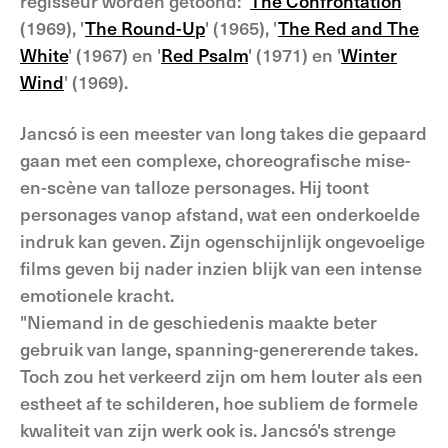
regisseur worden getoond: '
The Confrontation
'
(1969), '
The Round-Up
' (1965), '
The Red and The
White
' (1967) en '
Red Psalm
' (1971) en '
Winter
Wind
' (1969).
Jancsó is een meester van long takes die gepaard
gaan met een complexe, choreografische mise-
en-scène van talloze personages. Hij toont
personages vanop afstand, wat een onderkoelde
indruk kan geven. Zijn ogenschijnlijk ongevoelige
films geven bij nader inzien blijk van een intense
emotionele kracht.
"Niemand in de geschiedenis maakte beter
gebruik van lange, spanning-genererende takes.
Toch zou het verkeerd zijn om hem louter als een
estheet af te schilderen, hoe subliem de formele
kwaliteit van zijn werk ook is. Jancsó's strenge