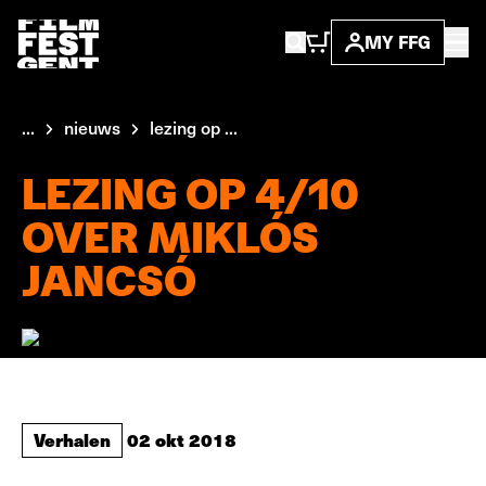
MY FFG
...
nieuws
lezing op ...
LEZING OP 4/10
OVER MIKLÓS
JANCSÓ
Verhalen
02 okt 2018