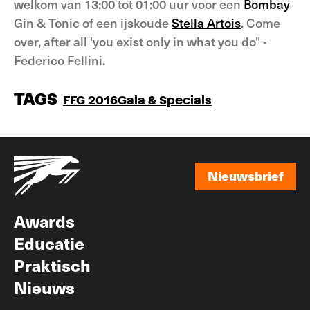
welkom van 13:00 tot 01:00 uur voor een
Bombay
Gin & Tonic of een ijskoude
Stella Artois
. Come
over, after all 'you exist only in what you do" -
Federico Fellini.
TAGS
FFG 2016
Gala & Specials
Nieuwsbrief
Nieuwsbrief
Awards
Educatie
Praktisch
Nieuws