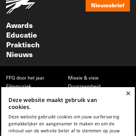
Nieuwsbrief
Nieuwsbrief
Awards
Educatie
Praktisch
Nieuws
FFG door het jaar
Missie & visie
Filmmuziek
Duurzaamheid
×
Partners
Jobs, stages &
Deze website maakt gebruik van
vrijwilligerswerk bij FFG
Press & Industry
cookies.
Contact
Film indienen
Deze website gebruikt cookies om jouw surfervaring
Privacy & Disclaimer
Film Fest Friends
gemakkelijker en aangenamer te maken en om de
inhoud van de website beter af te stemmen op jouw