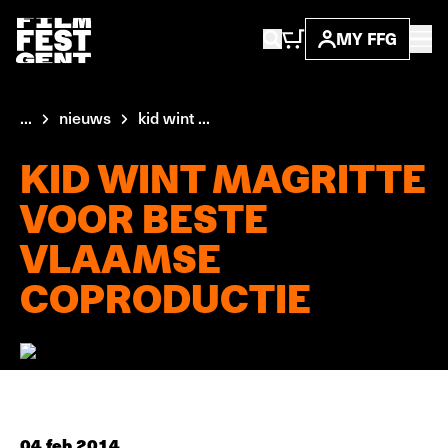
MY FFG
...
nieuws
kid wint ...
KID WINT MAGRITTE
VOOR BESTE
VLAAMSE
COPRODUCTIE
04 feb 2014