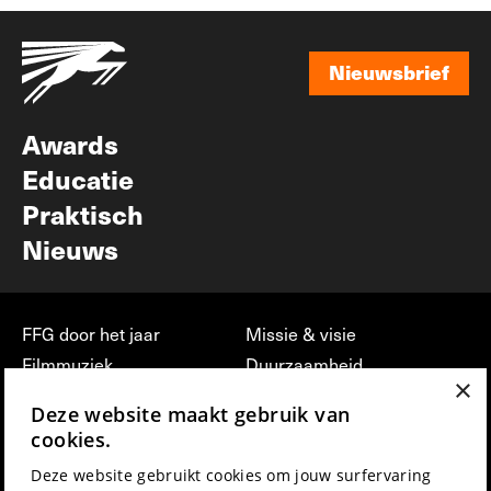
Nieuwsbrief
Nieuwsbrief
Awards
Educatie
Praktisch
Nieuws
FFG door het jaar
Missie & visie
Filmmuziek
Duurzaamheid
×
Partners
Jobs, stages &
Deze website maakt gebruik van
vrijwilligerswerk bij FFG
Press & Industry
cookies.
Contact
Film indienen
Deze website gebruikt cookies om jouw surfervaring
Privacy & Disclaimer
Film Fest Friends