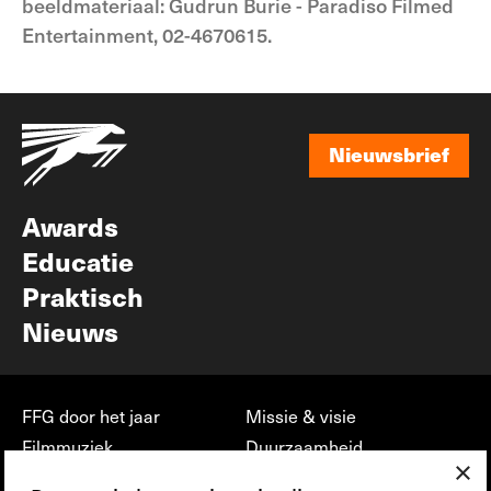
beeldmateriaal: Gudrun Burie - Paradiso Filmed
Entertainment, 02-4670615.
Nieuwsbrief
Nieuwsbrief
Awards
Educatie
Praktisch
Nieuws
FFG door het jaar
Missie & visie
Filmmuziek
Duurzaamheid
×
Partners
Jobs, stages &