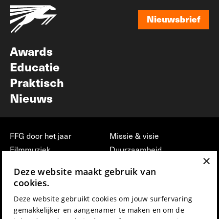
Nieuwsbrief
Nieuwsbrief
Awards
Educatie
Praktisch
Nieuws
FFG door het jaar
Missie & visie
Filmmuziek
Duurzaamheid
×
Partners
Jobs, stages &
Deze website maakt gebruik van
vrijwilligerswerk bij FFG
Press & Industry
cookies.
Contact
Film indienen
Deze website gebruikt cookies om jouw surfervaring
Privacy & Disclaimer
Film Fest Friends
gemakkelijker en aangenamer te maken en om de