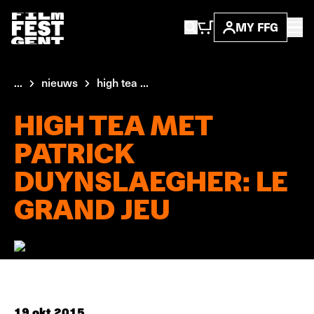
MY FFG
...
nieuws
high tea ...
HIGH TEA MET
PATRICK
DUYNSLAEGHER: LE
GRAND JEU
19 okt 2015