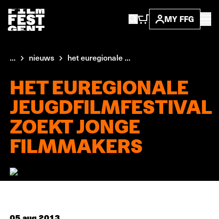
MY FFG
...
nieuws
het euregionale ...
HET EUREGIONALE
JEUGDFILMFESTIVAL
ZOEKT JONGE
FILMMAKERS
05 aug 2013