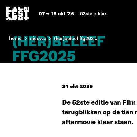
07
18 okt '26
53ste editie
(HER)BELEEF
home
nieuws
(her)beleef ffg202 ...
FFG2025
21 okt 2025
De 52ste editie van Film
terugblikken op de tien
aftermovie klaar staan.