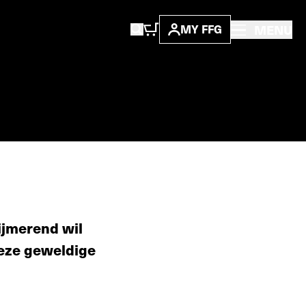
MENU
MY FFG
mijmerend wil
deze geweldige