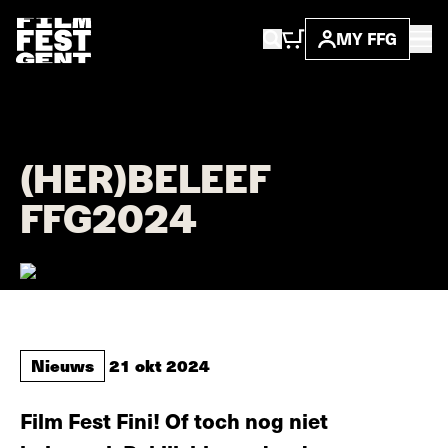
MY FFG
...
nieuws
(her)beleef ffg202 ...
(HER)BELEEF
FFG2024
Nieuws
21 okt 2024
Film Fest Fini! Of toch nog niet