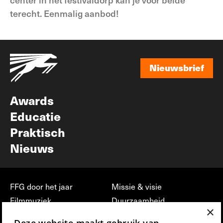
terecht. Eenmalig aanbod!
Nieuwsbrief
Nieuwsbrief
Awards
Educatie
Praktisch
Nieuws
FFG door het jaar
Missie & visie
Filmmuziek
Duurzaamheid
×
Partners
Jobs, stages &
Deze website maakt gebruik van