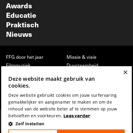
Awards
Educatie
Praktisch
Nieuws
FFG door het jaar
Missie & visie
Filmmuziek
Duurzaamheid
×
Partners
Jobs, stages &
Deze website maakt gebruik van
vrijwilligerswerk bij FFG
Press & Industry
cookies.
Contact
Film indienen
Deze website gebruikt cookies om jouw surfervaring
Privacy & Disclaimer
Film Fest Friends
gemakkelijker en aangenamer te maken en om de
inhoud van de website beter af te stemmen op jouw
behoeften en voorkeuren.
Lees verder
Zelf instellen