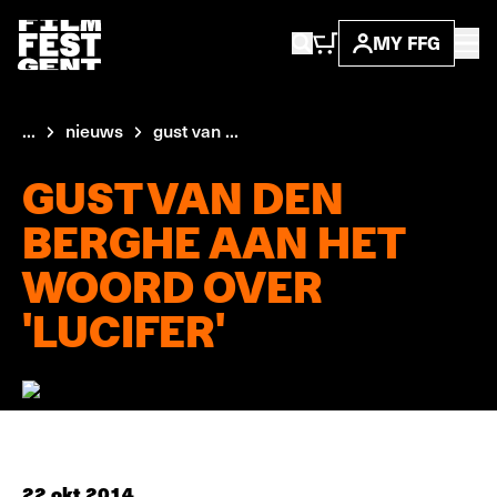
MY FFG
...
nieuws
gust van ...
GUST VAN DEN
BERGHE AAN HET
WOORD OVER
'LUCIFER'
22 okt 2014