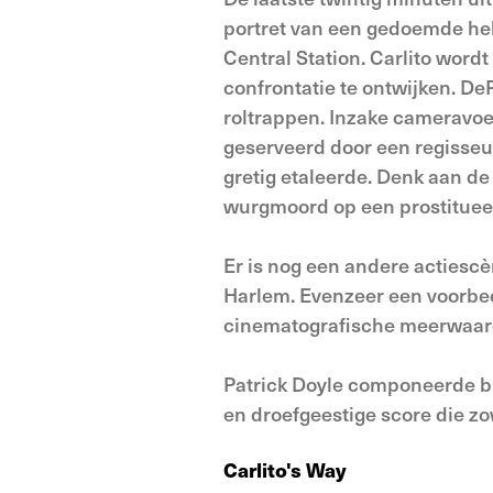
portret van een gedoemde hel
Central Station. Carlito word
confrontatie te ontwijken. D
roltrappen. Inzake cameravoe
geserveerd door een regisseu
gretig etaleerde. Denk aan de
wurgmoord op een prostituee in
Er is nog een andere actiescè
Harlem. Evenzeer een voorbee
cinematografische meerwaarde
Patrick Doyle componeerde bij
en droefgeestige score die z
Carlito's Way