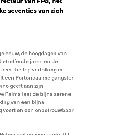
irecteur van FFG, het
ke seventies van zich
ige eeuw, de hoogdagen van
etreffende jaren en de
 over the top vertolking in
elt een Portoricaanse gangster
ino geeft aan zijn
e Palma laat de bijna serene
king van een bijna
ng voert en een onbetrouwbaar
DePalma ooit ensceneerde. Dit