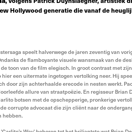
ma
, volgens Patrick Duynslaegher, artistiek d
New Hollywood generatie die vanaf de heuglij
tersaga speelt halverwege de jaren zeventig van vor
 Ondanks de flamboyante visuele wansmaak van de desb
de toon van de film elegisch. In groot contrast met zijn
o hier een uitermate ingetogen vertolking neer. Hij spe
h door zijn achterhaalde erecode in nesten werkt. Pac
rleefde allure van straatpoëzie. En regisseur Brian D
arlito botsen met de opschepperige, pronkerige vertol
de corrupte advocaat die zijn cliënt naar de onderga
en hebben.
 'Carlito’s Way' behoren tot het briljantste wat Brian 