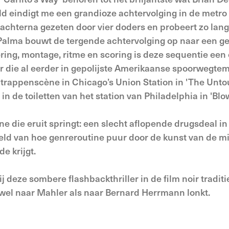
d eindigt me een grandioze achtervolging in de metro
t achterna gezeten door vier doders en probeert zo lang
ePalma bouwt de tergende achtervolging op naar een g
ring, montage, ritme en scoring is deze sequentie een
r die al eerder in gepolijste Amerikaanse spoorwegtem
 trappenscène in Chicago’s Union Station in 'The Unto
 de toiletten van het station van Philadelphia in 'Blow
ne die eruit springt: een slecht aflopende drugsdeal in
ld van hoe genreroutine puur door de kunst van de m
 krijgt.
 deze sombere flashbackthriller in de film noir tradit
owel naar Mahler als naar Bernard Herrmann lonkt.