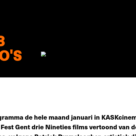
8
O'S
ogramma de hele maand januari in KASKcine
est Gent drie Nineties films vertoond van 