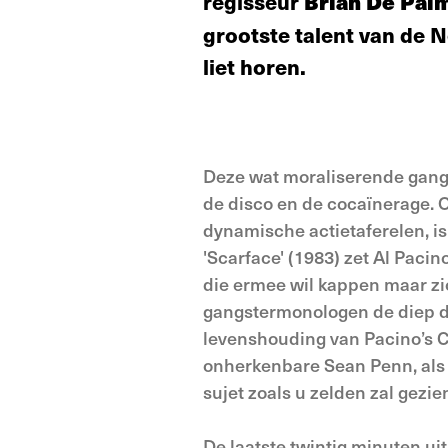
regisseur
Brian De Pal
grootste talent van de 
liet horen.
Deze wat moraliserende gangs
de disco en de cocaïnerage.
dynamische actietaferelen, is 
'Scarface' (1983) zet Al Pacin
die ermee wil kappen maar zic
gangstermonologen de diep doo
levenshouding van Pacino’s C
onherkenbare Sean Penn, als 
sujet zoals u zelden zal gezi
De laatste twintig minuten uit