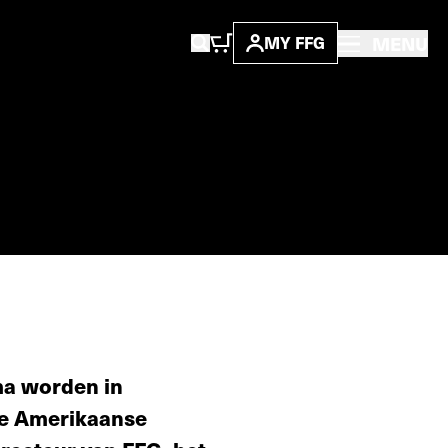
MENU
MY FFG
ma worden in
de Amerikaanse