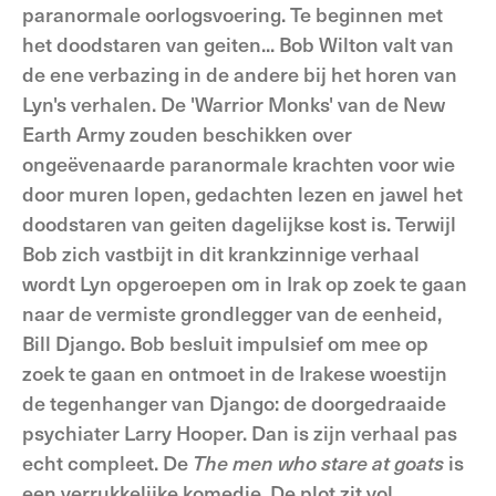
paranormale oorlogsvoering. Te beginnen met
het doodstaren van geiten... Bob Wilton valt van
de ene verbazing in de andere bij het horen van
Lyn's verhalen. De 'Warrior Monks' van de New
Earth Army zouden beschikken over
ongeëvenaarde paranormale krachten voor wie
door muren lopen, gedachten lezen en jawel het
doodstaren van geiten dagelijkse kost is. Terwijl
Bob zich vastbijt in dit krankzinnige verhaal
wordt Lyn opgeroepen om in Irak op zoek te gaan
naar de vermiste grondlegger van de eenheid,
Bill Django. Bob besluit impulsief om mee op
zoek te gaan en ontmoet in de Irakese woestijn
de tegenhanger van Django: de doorgedraaide
psychiater Larry Hooper. Dan is zijn verhaal pas
echt compleet. De
The men who stare at goats
is
een verrukkelijke komedie. De plot zit vol