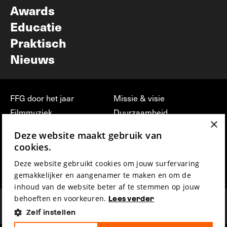
Awards
Educatie
Praktisch
Nieuws
FFG door het jaar
Missie & visie
Filmmuziek
Duurzaamheid
×
Partners
Jobs, stages &
Deze website maakt gebruik van
vrijwilligerswerk bij FFG
Press & Industry
cookies.
Contact
Film indienen
Deze website gebruikt cookies om jouw surfervaring
Privacy & Disclaimer
Film Fest Friends
gemakkelijker en aangenamer te maken en om de
inhoud van de website beter af te stemmen op jouw
behoeften en voorkeuren.
Lees verder
Zelf instellen