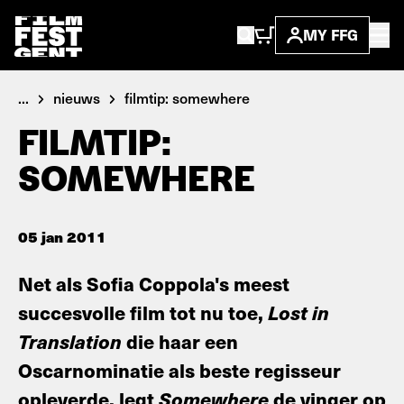
MY FFG
...
nieuws
filmtip: somewhere
FILMTIP:
SOMEWHERE
05 jan 2011
Net als Sofia Coppola's meest
succesvolle film tot nu toe,
Lost in
Translation
die haar een
Oscarnominatie als beste regisseur
opleverde, legt
Somewhere
de vinger op