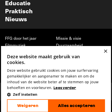
Educatie
Praktisch
Nieuws
FFG door het jaar
Missie & visie
Filmmuziek
Duurzaamheid
×
Partners
Jobs, stages &
Deze website maakt gebruik van
vrijwilligerswerk bij FFG
Press & Industry
cookies.
Contact
Film indienen
Deze website gebruikt cookies om jouw surfervaring
Privacy & Disclaimer
Film Fest Friends
gemakkelijker en aangenamer te maken en om de
inhoud van de website beter af te stemmen op jouw
behoeften en voorkeuren.
Lees verder
Zelf instellen
Weigeren
Alles accepteren
hosted by
made by