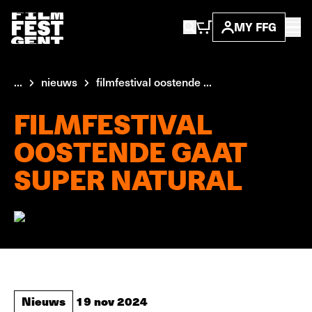
MY FFG
...
nieuws
filmfestival oostende ...
FILMFESTIVAL
OOSTENDE GAAT
SUPER NATURAL
Nieuws
19 nov 2024