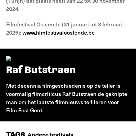
(Turijn) dat plaats heeft van 22 tot 30 november
2024.
Filmfestival Oostende (31 januari tot 8 februari
2025):
www.filmfestivaloostende.be
Raf Butstraen
Met decennia filmgeschiedenis op de teller is
voormalig filmcriticus Raf Butstraen de geknipte
man om het laatste filmnieuws te fileren voor
Film Fest Gent.
TAGS
Andere festivals