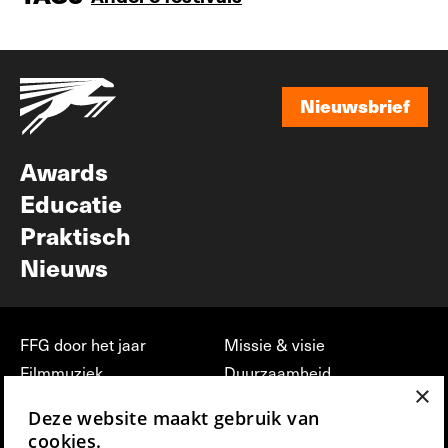
Nieuwsbrief
Nieuwsbrief
Awards
Educatie
Praktisch
Nieuws
FFG door het jaar
Missie & visie
Filmmuziek
Duurzaamheid
×
Partners
Jobs, stages &
Deze website maakt gebruik van
vrijwilligerswerk bij FFG
Press & Industry
cookies.