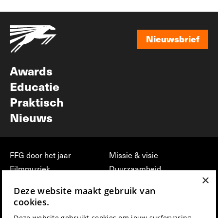
Nieuwsbrief
Nieuwsbrief
Awards
Educatie
Praktisch
Nieuws
FFG door het jaar
Missie & visie
Filmmuziek
Duurzaamheid
×
Partners
Jobs, stages &
Deze website maakt gebruik van
vrijwilligerswerk bij FFG
Press & Industry
cookies.
Contact
Film indienen
Deze website gebruikt cookies om jouw surfervaring